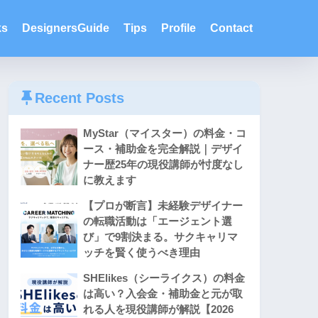
ks
DesignersGuide
Tips
Profile
Contact
Recent Posts
MyStar（マイスター）の料金・コ
ース・補助金を完全解説｜デザイ
ナー歴25年の現役講師が忖度なし
に教えます
【プロが断言】未経験デザイナー
の転職活動は「エージェント選
び」で9割決まる。サクキャリマ
ッチを賢く使うべき理由
SHElikes（シーライクス）の料金
は高い？入会金・補助金と元が取
れる人を現役講師が解説【2026