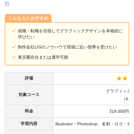
判
こんな人におすすめ
就職・転職を目指してグラフィックデザインを本格的に
学びたい
制作会社LIGのノウハウで現場に近い指導を受けたい
東京圏在住または通学可能
評価
グラフィック
対象コース
（4ヶ
料金
319,000円▶︎
学習内容
Illustrator・Photoshop、名刺