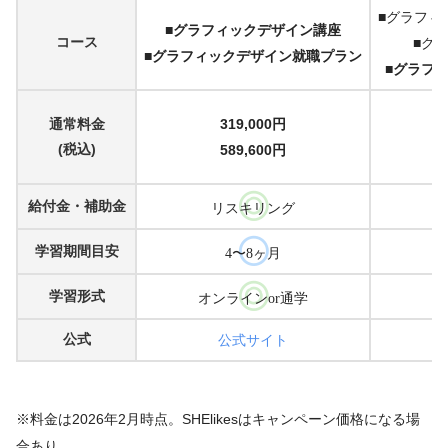
■グラフィ
■
グラフィックデザイン講座
コース
■グ
■グラフィックデザイン就職プラン
■グラフ
通常料金
319,000円
(税込)
589,600円
給付金・補助金
リスキリング
学習期間目安
4〜8ヶ月
学習形式
オンラインor通学
公式
公式サイト
※料金は2026年2月時点。SHElikesはキャンペーン価格になる場
合あり。