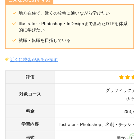
地方在住で、近くの校舎に通いながら学びたい
Illustrator・Photoshop・InDesignまで含めたDTPを体系
的に学びたい
就職・転職を目指している
近くに校舎があるか探す
評価
グラフィックデ
対象コース
（6ヶ
料金
293,70
学習内容
Illustrator・Photoshop、名刺
形式
通学or
オン