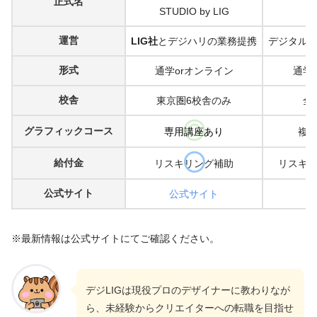
正式名
STUDIO by LIG
運営
LIG社
とデジハリの業務提携
デジタル
形式
通学orオンライン
通学
校舎
東京圏6校舎のみ
全
グラフィックコース
専用講座あり
複
給付金
リスキリング補助
リスキ
公式サイト
公式サイト
※最新情報は公式サイトにてご確認ください。
デジLIGは現役プロのデザイナーに教わりなが
ら、未経験からクリエイターへの転職を目指せ